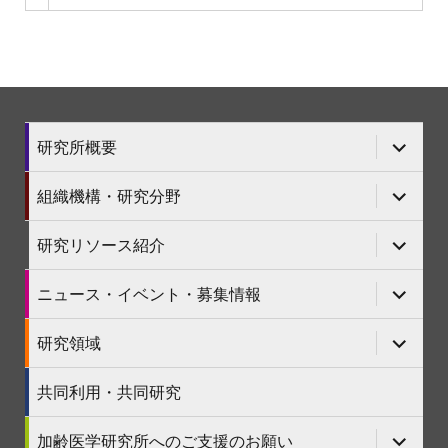
サ
研究所概要
ブ
メ
ニ
サ
組織機構・研究分野
ュ
ブ
ー
メ
を
ニ
サ
研究リソース紹介
展
ュ
ブ
開
ー
メ
を
ニ
サ
ニュース・イベント・募集情報
展
ュ
ブ
開
ー
メ
を
ニ
サ
研究領域
展
ュ
ブ
開
ー
メ
を
ニ
共同利用・共同研究
展
ュ
開
ー
を
サ
加齢医学研究所へのご支援のお願い