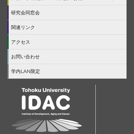
展
ブ
開
メ
ニ
研究会同窓会
ュ
ー
を
関連リンク
展
開
アクセス
お問い合わせ
学内LAN限定