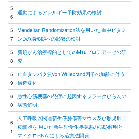
5
運動によるアレルギー予防効果の検討
6
5
Mendelian Randomization法を用いた 血中ビタミ
7
ンDの脳形態への影響の検討
5
新規がん治療標的としてのM16プロテアーゼの研
8
究
5
止血タンパク質von Willebrand因子の加齢に伴う
9
構造変化
6
急性心筋梗塞の発症に起因するプラークびらんの
0
病態解明
人工呼吸器関連新生仔肺傷害マウス及び胎児肺上
6
皮細胞を 用いた新生児慢性肺疾患の病態解明と
1
マイクロRNA による治療法開発