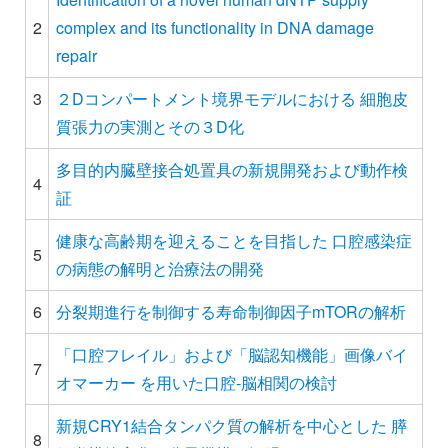
2
complex and its functionality in DNA damage
repair
3
２Dコンパートメント境界モデルにおける 細胞皮
質張力の実測とその３D化
多目的内臓壁接合処置具の新規開発および動作検
4
証
健康な高齢期を迎えることを目指した 口腔感染症
5
の病態の解明と治療法の開発
6
分裂期進行を制御する寿命制御因子mTORの解析
「口腔フレイル」および「脳認知機能」画像バイ
7
オマーカー を用いた口腔-脳相関の検討
新規CRY1結合タンパク質の解析を中心とした 膵
8