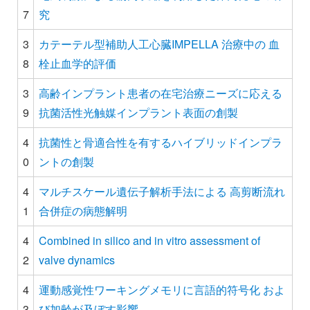
7
究
3
カテーテル型補助人工心臓IMPELLA 治療中の 血
8
栓止血学的評価
3
高齢インプラント患者の在宅治療ニーズに応える
9
抗菌活性光触媒インプラント表面の創製
4
抗菌性と骨適合性を有するハイブリッドインプラ
0
ントの創製
4
マルチスケール遺伝子解析手法による 高剪断流れ
1
合併症の病態解明
4
Combined in silico and in vitro assessment of
2
valve dynamics
4
運動感覚性ワーキングメモリに言語的符号化 およ
3
び加齢が及ぼす影響