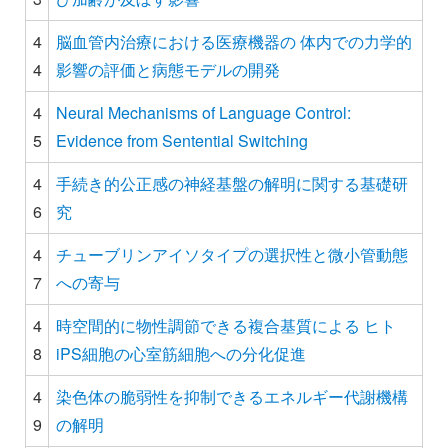
4
脳血管内治療における医療機器の 体内での力学的
4
影響の評価と病態モデルの開発
4
Neural Mechanisms of Language Control:
5
Evidence from Sentential Switching
4
手続き的公正感の神経基盤の解明に関する基礎研
6
究
4
チューブリンアイソタイプの選択性と微小管動態
7
への寄与
4
時空間的に物性調節できる複合基質による ヒト
8
iPS細胞の心室筋細胞への分化促進
4
染色体の脆弱性を抑制できるエネルギー代謝機構
9
の解明