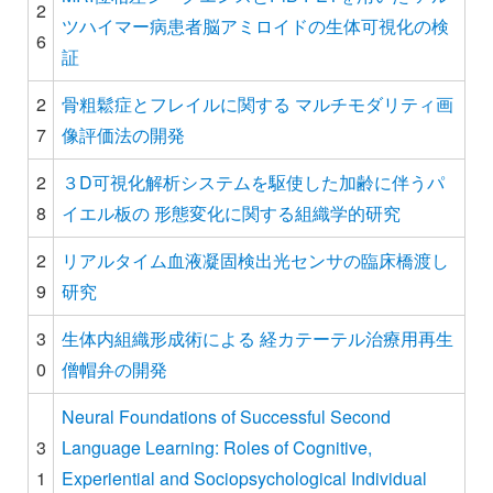
2
ツハイマー病患者脳アミロイドの生体可視化の検
6
証
2
骨粗鬆症とフレイルに関する マルチモダリティ画
7
像評価法の開発
2
３D可視化解析システムを駆使した加齢に伴うパ
8
イエル板の 形態変化に関する組織学的研究
2
リアルタイム血液凝固検出光センサの臨床橋渡し
9
研究
3
生体内組織形成術による 経カテーテル治療用再生
0
僧帽弁の開発
Neural Foundations of Successful Second
3
Language Learning: Roles of Cognitive,
1
Experiential and Sociopsychological Individual