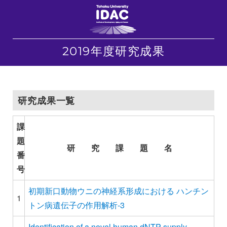
2019年度研究成果
研究成果一覧
課
題
研 究 課 題 名
番
号
初期新口動物ウニの神経系形成における ハンチン
1
トン病遺伝子の作用解析-3
Identification of a novel human dNTP supply