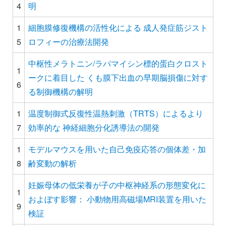
4
明
1
細胞膜修復機構の活性化による 成人発症筋ジスト
5
ロフィーの治療法開発
中枢性メラトニン/ラパマイシン標的蛋白クロスト
1
ークに着目した くも膜下出血の早期脳損傷に対す
6
る制御機構の解明
1
温度制御式反復性温熱刺激（TRTS）によるより
7
効率的な 神経細胞分化誘導法の開発
1
モデルマウスを用いた自己免疫応答の個体差・加
8
齢変動の解析
妊娠母体の低栄養が子の中枢神経系の形態変化に
1
およぼす影響： 小動物用高磁場MRI装置を用いた
9
検証