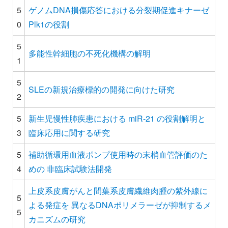
5
ゲノムDNA損傷応答における分裂期促進キナーゼ
0
Plk1の役割
5
多能性幹細胞の不死化機構の解明
1
5
SLEの新規治療標的の開発に向けた研究
2
5
新生児慢性肺疾患における miR-21 の役割解明と
3
臨床応用に関する研究
5
補助循環用血液ポンプ使用時の末梢血管評価のた
4
めの 非臨床試験法開発
上皮系皮膚がんと間葉系皮膚繊維肉腫の紫外線に
5
よる発症を 異なるDNAポリメラーゼが抑制するメ
5
カニズムの研究