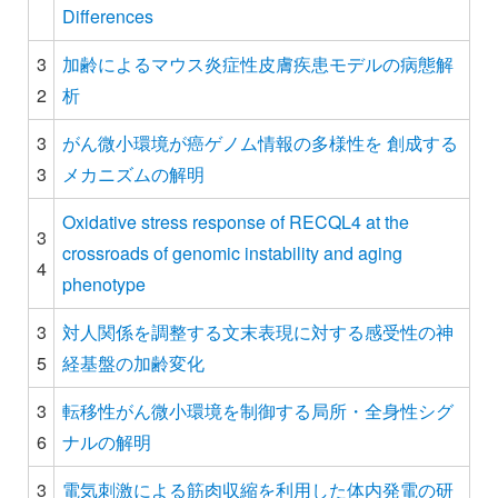
Differences
3
加齢によるマウス炎症性皮膚疾患モデルの病態解
2
析
3
がん微小環境が癌ゲノム情報の多様性を 創成する
3
メカニズムの解明
Oxidative stress response of RECQL4 at the
3
crossroads of genomic instability and aging
4
phenotype
3
対人関係を調整する文末表現に対する感受性の神
5
経基盤の加齢変化
3
転移性がん微小環境を制御する局所・全身性シグ
6
ナルの解明
3
電気刺激による筋肉収縮を利用した体内発電の研