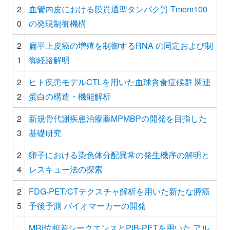
2
血管内皮における膜貫通型タンパク質 Tmem100
0
の発現制御機構
2
扁平上皮癌の増殖を制御するRNA の同定および制
1
御経路解明
2
ヒト疾患モデルCTLを用いた血球貪食症候群 関連
2
蛋白の構造・機能解析
2
新規骨代謝疾患治療薬MPMBPの開発を目指した
3
基礎研究
2
卵子における染色体分配異常の発生機序の解明と
4
レスキュー法の探索
2
FDG-PET/CTテクスチャ解析を用いた新たな膵癌
5
予後予測 バイオマーカーの開発
MRI位相差シークエンスとPiB-PETを用いた アル