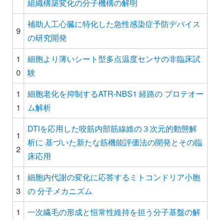
組織構築変化の分子機構の解明
補助人工心臓に特化した急性感染症予防デバイス
9
の研究開発
1
細胞より薄いシート型多点温度センサの非臨床試
0
験
1
細胞老化を抑制するATR-NBS1 経路の プロテオー
1
ム解析
DTIを応用した咬筋内部筋線維の３次元的動態解
1
析に 基づいた新たな筋機能評価法の開発とその臨
2
床応用
1
細胞内代謝の変化に応答するミトコンドリア小胞
3
の 分子メカニズム
1
一次繊毛の形成と恒常性維持を担う分子基盤の解