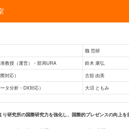
室
魏 范研
准教授（運営）・部局URA
鈴木 康弘
国際対応）
古舘 由美
ータ分析・DX対応）
大沼 ともみ
より研究所の国際研究力を強化し、国際的プレゼンスの向上を