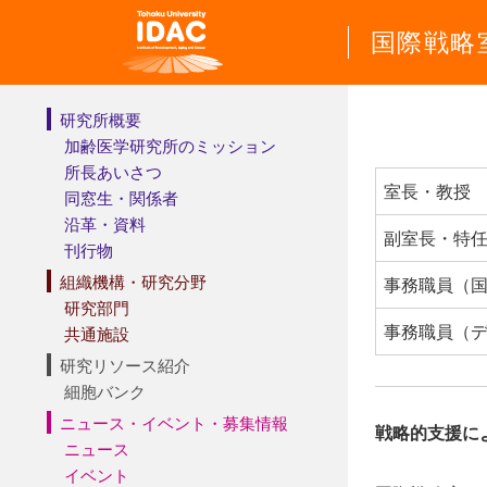
国際戦略
研究所概要
加齢医学研究所のミッション
所長あいさつ
室長・教授
同窓生・関係者
沿革・資料
副室長・特任
刊行物
組織機構・研究分野
事務職員（
研究部門
事務職員（デ
共通施設
研究リソース紹介
細胞バンク
ニュース・イベント・募集情報
戦略的支援に
ニュース
イベント