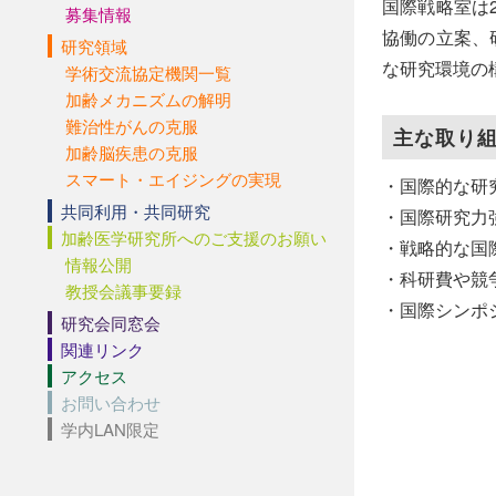
国際戦略室は
募集情報
協働の立案、
研究領域
な研究環境の
学術交流協定機関一覧
加齢メカニズムの解明
難治性がんの克服
主な取り
加齢脳疾患の克服
スマート・エイジングの実現
・国際的な研
共同利用・共同研究
・国際研究力
加齢医学研究所へのご支援のお願い
・戦略的な国
情報公開
・科研費や競
教授会議事要録
・国際シンポ
研究会同窓会
関連リンク
アクセス
お問い合わせ
学内LAN限定