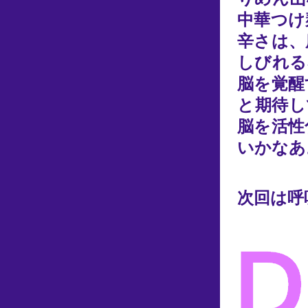
中華つけ
辛さは、
しびれる
脳を覚醒
と期待し
脳を活性
いかなあ
次回は呼