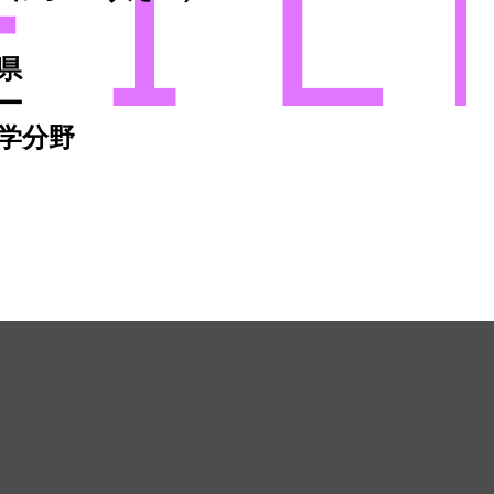
県
ー
学分野