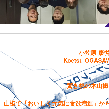
小笠原 康
Koetsu OGASA
驚き桃の木山椒
山椒で「おいしく元気に食欲増進」か