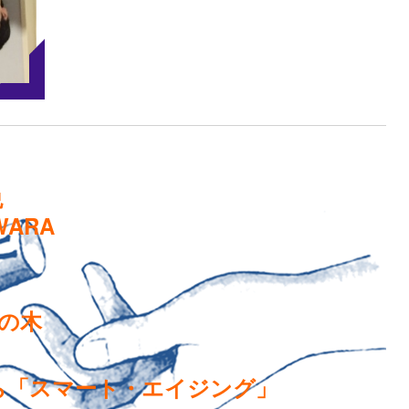
悦
WARA
の木
ら「スマート・エイジング」