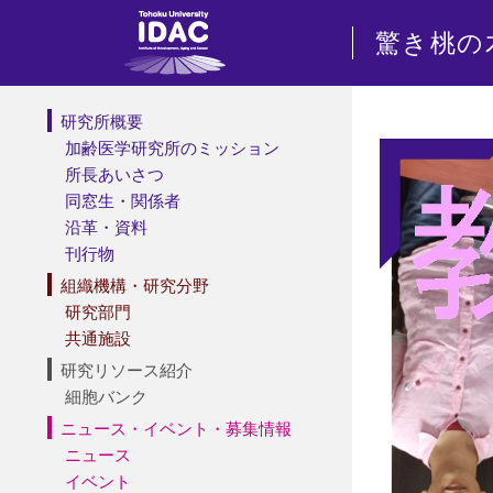
驚き桃の
研究所概要
加齢医学研究所のミッション
所長あいさつ
同窓生・関係者
沿革・資料
刊行物
組織機構・研究分野
研究部門
共通施設
研究リソース紹介
細胞バンク
ニュース・イベント・募集情報
ニュース
イベント