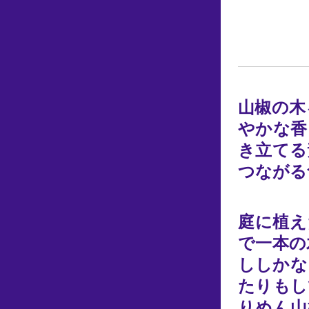
山椒の木
やかな香
き立てる
つながる
庭に植え
で一本の
ししかな
たりもし
りめん山