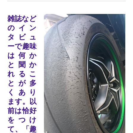
雑誌など
のイン
タビュ
ーで趣味
は何か
と聞か
れるこ
とが多
くあり
ます。以
前は恰好
をつけ
て、「趣