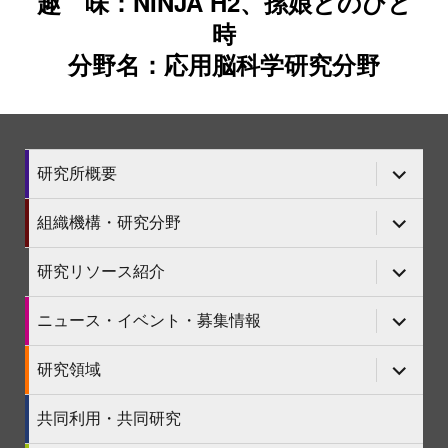
趣 味：NINJA H2、孫娘とのひと
時
分野名：応用脳科学研究分野
サ
研究所概要
ブ
メ
ニ
サ
組織機構・研究分野
ュ
ブ
ー
メ
を
ニ
サ
研究リソース紹介
展
ュ
ブ
開
ー
メ
を
ニ
サ
ニュース・イベント・募集情報
展
ュ
ブ
開
ー
メ
を
ニ
サ
研究領域
展
ュ
ブ
開
ー
メ
を
ニ
共同利用・共同研究
展
ュ
開
ー