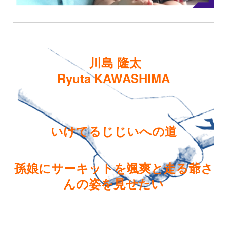
川島 隆太
Ryuta KAWASHIMA
いけてるじじいへの道
孫娘にサーキットを颯爽と走る爺さ
んの姿を見せたい