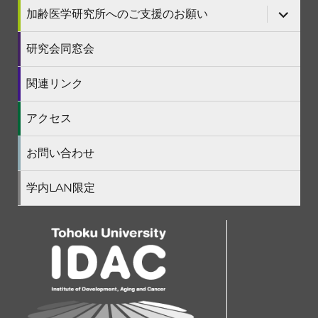
を
サ
加齢医学研究所へのご支援のお願い
展
ブ
開
メ
ニ
研究会同窓会
ュ
ー
を
関連リンク
展
開
アクセス
お問い合わせ
学内LAN限定