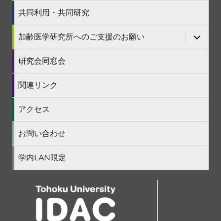
開
ー
メ
を
ニ
共同利用・共同研究
展
ュ
開
ー
を
サ
加齢医学研究所へのご支援のお願い
展
ブ
開
メ
ニ
研究会同窓会
ュ
ー
を
関連リンク
展
開
アクセス
お問い合わせ
学内LAN限定