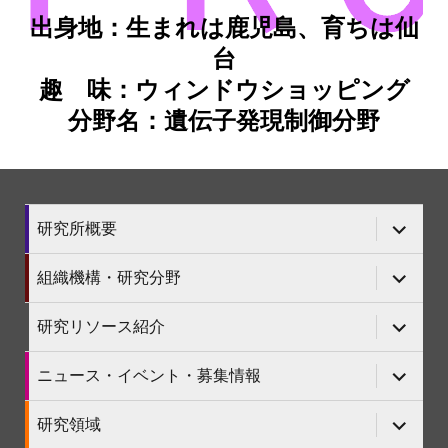
出身地：生まれは鹿児島、育ちは仙
台
趣 味：ウィンドウショッピング
分野名：遺伝子発現制御分野
サ
研究所概要
ブ
メ
ニ
サ
組織機構・研究分野
ュ
ブ
ー
メ
を
ニ
サ
研究リソース紹介
展
ュ
ブ
開
ー
メ
を
ニ
サ
ニュース・イベント・募集情報
展
ュ
ブ
開
ー
メ
を
ニ
サ
研究領域
展
ュ
ブ