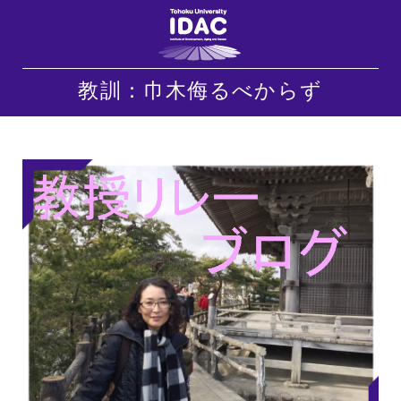
教訓：巾木侮るべからず