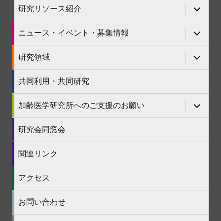
を
ニ
サ
研究リソース紹介
展
ュ
ブ
開
ー
メ
を
ニ
サ
ニュース・イベント・募集情報
展
ュ
ブ
開
ー
メ
を
ニ
サ
研究領域
展
ュ
ブ
開
ー
メ
を
ニ
共同利用・共同研究
展
ュ
開
ー
を
サ
加齢医学研究所へのご支援のお願い
展
ブ
開
メ
ニ
研究会同窓会
ュ
ー
を
関連リンク
展
開
アクセス
お問い合わせ