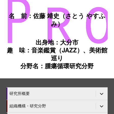
名 前：佐藤 靖史（さとう やすふ
み）
出身地：大分市
趣 味：音楽鑑賞（JAZZ）、美術館
巡り
分野名：腫瘍循環研究分野
サ
研究所概要
ブ
メ
ニ
サ
組織機構・研究分野
ュ
ブ
ー
メ