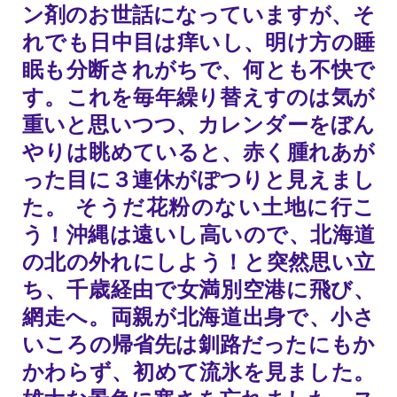
ン剤のお世話になっていますが、そ
れでも日中目は痒いし、明け方の睡
眠も分断されがちで、何とも不快で
す。これを毎年繰り替えすのは気が
重いと思いつつ、カレンダーをぼん
やりは眺めていると、赤く腫れあが
った目に３連休がぽつりと見えまし
た。 そうだ花粉のない土地に行こ
う！沖縄は遠いし高いので、北海道
の北の外れにしよう！と突然思い立
ち、千歳経由で女満別空港に飛び、
網走へ。両親が北海道出身で、小さ
いころの帰省先は釧路だったにもか
かわらず、初めて流氷を見ました。