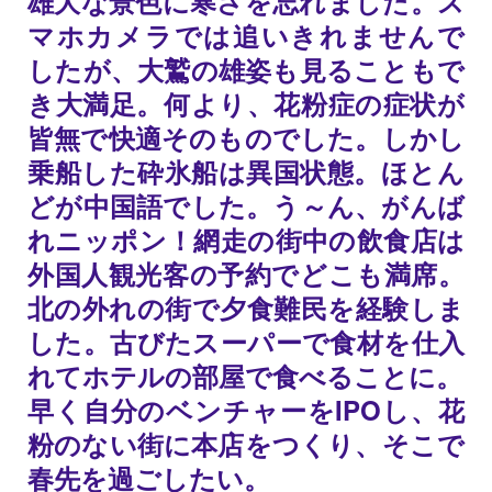
雄大な景色に寒さを忘れました。ス
マホカメラでは追いきれませんで
したが、大鷲の雄姿も見ることもで
き大満足。何より、花粉症の症状が
皆無で快適そのものでした。しかし
乗船した砕氷船は異国状態。ほとん
どが中国語でした。う～ん、がんば
れニッポン！網走の街中の飲食店は
外国人観光客の予約でどこも満席。
北の外れの街で夕食難民を経験しま
した。古びたスーパーで食材を仕入
れてホテルの部屋で食べることに。
早く自分のベンチャーをIPOし、花
粉のない街に本店をつくり、そこで
春先を過ごしたい。