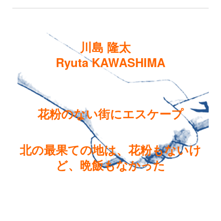
川島 隆太
Ryuta KAWASHIMA
花粉のない街にエスケープ
北の最果ての地は、花粉もないけ
ど、晩飯もなかった