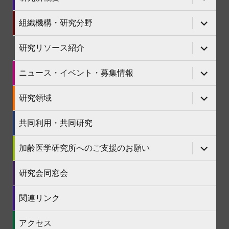
ブ
メ
ニ
サ
組織機構・研究分野
ュ
ブ
ー
メ
を
ニ
サ
研究リソース紹介
展
ュ
ブ
開
ー
メ
を
ニ
サ
ニュース・イベント・募集情報
展
ュ
ブ
開
ー
メ
を
ニ
サ
研究領域
展
ュ
ブ
開
ー
メ
を
ニ
共同利用・共同研究
展
ュ
開
ー
を
サ
加齢医学研究所へのご支援のお願い
展
ブ
開
メ
ニ
研究会同窓会
ュ
ー
を
関連リンク
展
開
アクセス