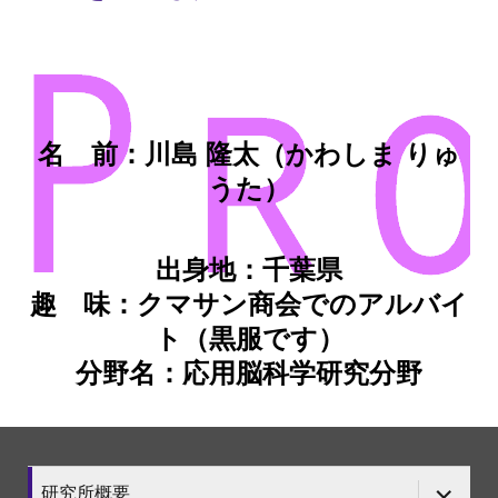
名 前：川島 隆太（かわしま りゅ
うた）
出身地：千葉県
趣 味：クマサン商会でのアルバイ
ト（黒服です）
分野名：応用脳科学研究分野
サ
研究所概要