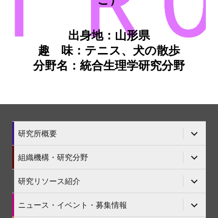
出身地：山形県
趣 味：テニス、犬の散歩
分野名：統合生理学研究分野
サ
研究所概要
ブ
メ
ニ
サ
組織機構・研究分野
ュ
ブ
ー
メ
を
ニ
サ
研究リソース紹介
展
ュ
ブ
開
ー
メ
を
ニ
サ
ニュース・イベント・募集情報
展
ュ
ブ
開
ー
メ