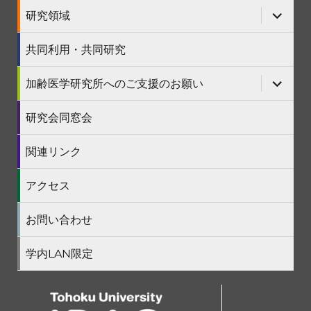
を
ニ
サ
研究領域
展
ュ
ブ
開
ー
メ
を
ニ
共同利用・共同研究
展
ュ
開
ー
を
サ
加齢医学研究所へのご支援のお願い
展
ブ
開
メ
ニ
研究会同窓会
ュ
ー
を
関連リンク
展
開
アクセス
お問い合わせ
学内LAN限定