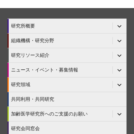
サ
研究所概要
ブ
メ
ニ
サ
組織機構・研究分野
ュ
ブ
ー
メ
を
ニ
サ
研究リソース紹介
展
ュ
ブ
開
ー
メ
を
ニ
サ
ニュース・イベント・募集情報
展
ュ
ブ
開
ー
メ
を
ニ
サ
研究領域
展
ュ
ブ
開
ー
メ
を
ニ
共同利用・共同研究
展
ュ
開
ー
を
サ
加齢医学研究所へのご支援のお願い
展
ブ
開
メ
ニ
研究会同窓会
ュ