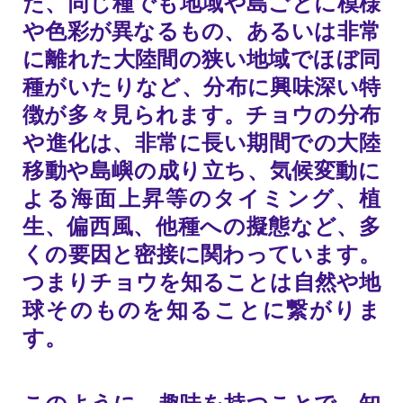
た、同じ種でも地域や島ごとに模様
や色彩が異なるもの、あるいは非常
に離れた大陸間の狭い地域でほぼ同
種がいたりなど、分布に興味深い特
徴が多々見られます。チョウの分布
や進化は、非常に長い期間での大陸
移動や島嶼の成り立ち、気候変動に
よる海面上昇等のタイミング、植
生、偏西風、他種への擬態など、多
くの要因と密接に関わっています。
つまりチョウを知ることは自然や地
球そのものを知ることに繋がりま
す。
このように、趣味を持つことで、知