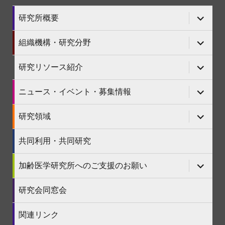
サ
研究所概要
ブ
メ
ニ
サ
組織機構・研究分野
ュ
ブ
ー
メ
を
ニ
サ
研究リソース紹介
展
ュ
ブ
開
ー
メ
を
ニ
サ
ニュース・イベント・募集情報
展
ュ
ブ
開
ー
メ
を
ニ
サ
研究領域
展
ュ
ブ
開
ー
メ
を
ニ
共同利用・共同研究
展
ュ
開
ー
を
サ
加齢医学研究所へのご支援のお願い
展
ブ
開
メ
ニ
研究会同窓会
ュ
ー
を
関連リンク
展