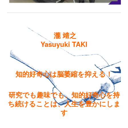
瀧 靖之
Yasuyuki TAKI
知的好奇心は脳萎縮を抑える！
研究でも趣味でも、知的好奇心を持
ち続けることは、人生を豊かにしま
す