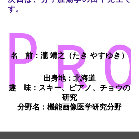
す。
名 前：瀧 靖之（たき やすゆき）
出身地：北海道
趣 味：スキー、ピアノ、チョウの
研究
分野名：機能画像医学研究分野