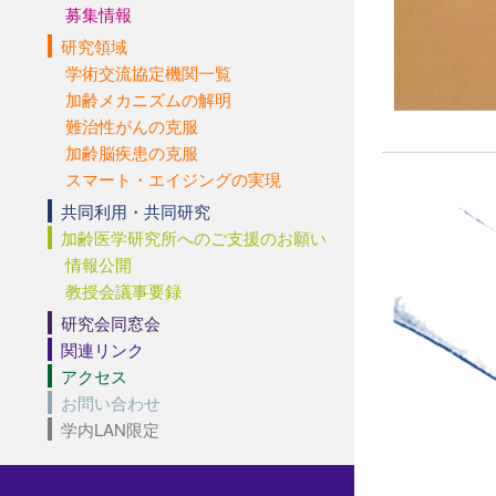
募集情報
研究領域
学術交流協定機関一覧
加齢メカニズムの解明
難治性がんの克服
加齢脳疾患の克服
スマート・エイジングの実現
共同利用・共同研究
加齢医学研究所へのご支援のお願い
情報公開
教授会議事要録
研究会同窓会
関連リンク
アクセス
お問い合わせ
学内LAN限定