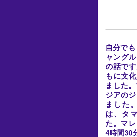
自分でも
ャングル
の話です
もに文化
ました。
ジアのジ
ました
は、タ
た。マレ
4時間3