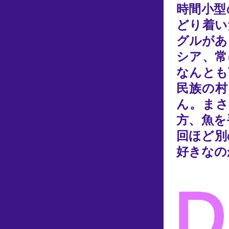
時間小型
どり着い
グルがあ
シア、常
なんとも
民族の村
ん。まさ
方、魚を
回ほど別
好きなの