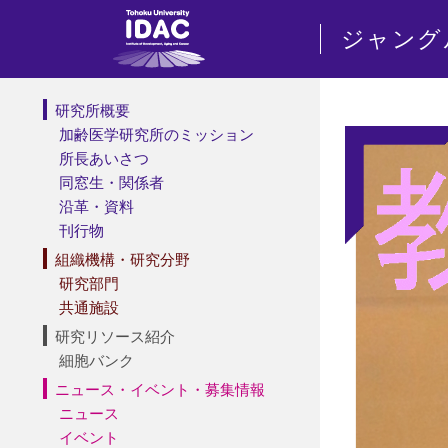
ジャング
研究所概要
加齢医学研究所のミッション
所長あいさつ
同窓生・関係者
沿革・資料
刊行物
組織機構・研究分野
研究部門
共通施設
研究リソース紹介
細胞バンク
ニュース・イベント・募集情報
ニュース
イベント