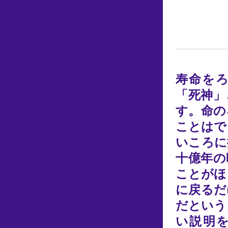
寿命を
「死神」
す。命の
ことはで
いころに
十億年の
ことがほ
に戻るだ
だという
い説明