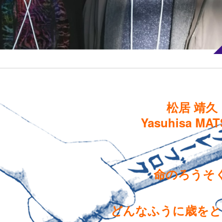
松居 靖久
Yasuhisa MAT
命のろうそ
どんなふうに歳をと