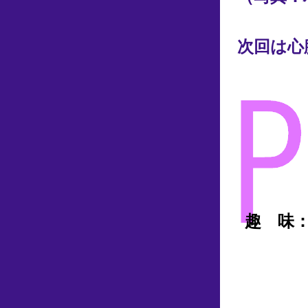
次回は心
趣 味