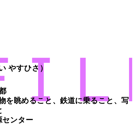
い やすひさ）
都
物を眺めること、鉄道に乗ること、写
と
源センター