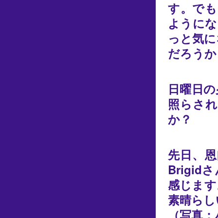
す。でも
ようにな
っと気に
だろうか
日曜日の
照らされ
か？
先日、恩
Brig
感じます
素晴らし
（写真：