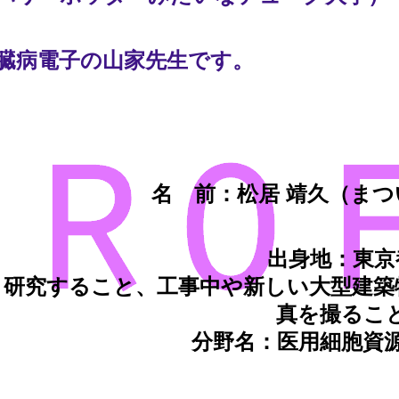
臓病電子の山家先生です。
名 前：松居 靖久（まつ
出身地：東京
：研究すること、工事中や新しい大型建築
真を撮るこ
分野名：医用細胞資