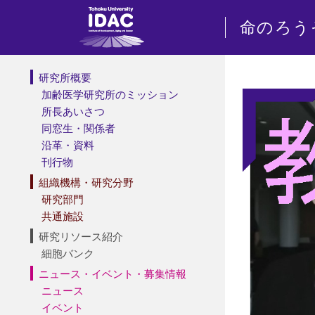
命のろう
研究所概要
加齢医学研究所のミッション
所長あいさつ
同窓生・関係者
沿革・資料
刊行物
組織機構・研究分野
研究部門
共通施設
研究リソース紹介
細胞バンク
ニュース・イベント・募集情報
ニュース
イベント