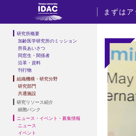
まずはア
研究所概要
加齢医学研究所のミッション
所長あいさつ
同窓生・関係者
沿革・資料
刊行物
組織機構・研究分野
研究部門
共通施設
研究リソース紹介
細胞バンク
ニュース・イベント・募集情報
ニュース
イベント