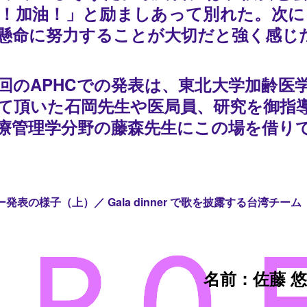
！加油！」と励ましあって別れた。次に
懸命に努力することが大切だと強く感じ
回のAPHCでの発表は、東北大学加齢医
て頂いた石岡先生や医局員、研究を御指
療管理学分野の藤森先生にこの場を借り
発表の様子（上）／ Gala dinner で歌を披露する台湾チーム
名前：佐藤 