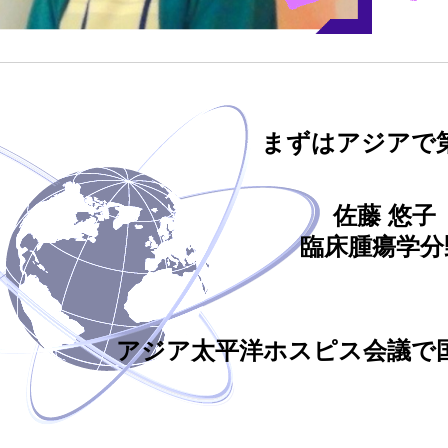
まずはアジアで
佐藤 悠子
臨床腫瘍学分
アジア太平洋ホスピス会議で