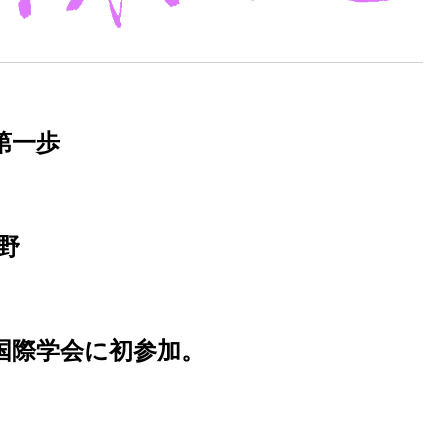
第一歩
野
国際学会に初参加。