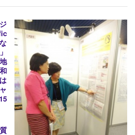
アジ
ic
行な
」
現地
和
は
ャ
15
質