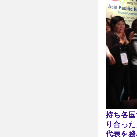
持ち各国
り合った
代表を務