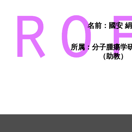
名前：國安 
所属：分子腫瘍学
（助教）