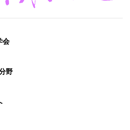
学会
分野
へ