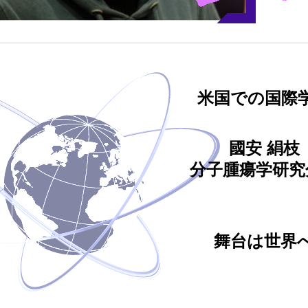
米国での国際
國安 絹枝
分子腫瘍学研究
舞台は世界