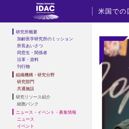
米国での
研究所概要
加齢医学研究所のミッション
所長あいさつ
同窓生・関係者
沿革・資料
刊行物
組織機構・研究分野
研究部門
共通施設
研究リソース紹介
細胞バンク
ニュース・イベント・募集情報
ニュース
イベント