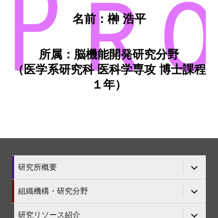
名前：榊 浩平
所属：脳機能開発研究分野
（医学系研究科 医科学専攻 博士課程
１年）
サ
研究所概要
ブ
メ
ニ
サ
組織機構・研究分野
ュ
ブ
ー
メ
を
ニ
サ
研究リソース紹介