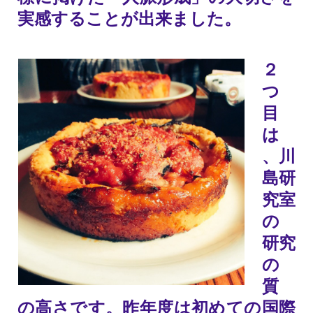
実感することが出来ました。
２
つ
目
は
、川
島研
究室
の
研究
の
質
の高さです。昨年度は初めての国際