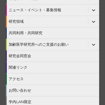
展
ュ
ブ
開
ー
メ
を
ニ
サ
ニュース・イベント・募集情報
展
ュ
ブ
開
ー
メ
を
ニ
サ
研究領域
展
ュ
ブ
開
ー
メ
を
ニ
共同利用・共同研究
展
ュ
開
ー
を
サ
加齢医学研究所へのご支援のお願い
展
ブ
開
メ
ニ
研究会同窓会
ュ
ー
を
関連リンク
展
開
アクセス
お問い合わせ
学内LAN限定