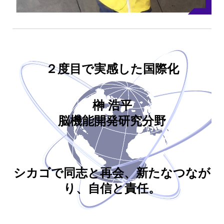
２度目で実感した国際化
榊 浩平
脳機能開発研究分野
シカゴで同志と再会、新たなつなが
り、自信と責任。